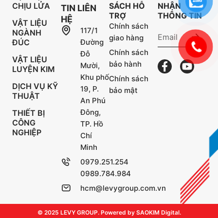
CHỊU LỬA
SÁCH HỖ
NHẬN
TIN LIÊN
TRỢ
THÔNG TIN
HỆ
VẬT LIỆU
Chính sách
117/1
NGÀNH
giao hàng
ĐÚC
Đường
Chính sách
Đỗ
VẬT LIỆU
bảo hành
Mười,
LUYỆN KIM
Khu phố
Chính sách
DỊCH VỤ KỸ
19, P.
bảo mật
THUẬT
An Phú
Đông,
THIẾT BỊ
CÔNG
TP. Hồ
NGHIỆP
Chí
Minh
0979.251.254
0989.784.984
hcm@levygroup.com.vn
© 2025 LEVY GROUP. Powered by SAOKIM Digital.