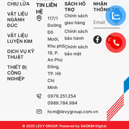
CHỊU LỬA
SÁCH HỖ
NHẬN
TIN LIÊN
TRỢ
THÔNG TIN
HỆ
VẬT LIỆU
Chính sách
117/1
NGÀNH
giao hàng
ĐÚC
Đường
Chính sách
Đỗ
VẬT LIỆU
bảo hành
Mười,
LUYỆN KIM
Khu phố
Chính sách
DỊCH VỤ KỸ
19, P.
bảo mật
THUẬT
An Phú
Đông,
THIẾT BỊ
CÔNG
TP. Hồ
NGHIỆP
Chí
Minh
0979.251.254
0989.784.984
hcm@levygroup.com.vn
© 2025 LEVY GROUP. Powered by SAOKIM Digital.