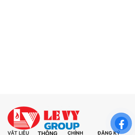
VẬT LIỆU
CHÍNH
ĐĂNG KÝ
THÔNG