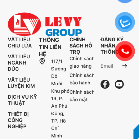
VẬT LIỆU
CHÍNH
ĐĂNG KÝ
THÔNG
CHỊU LỬA
SÁCH HỖ
NHẬN
TIN LIÊN
TRỢ
THÔNG TIN
HỆ
VẬT LIỆU
Chính sách
117/1
NGÀNH
giao hàng
ĐÚC
Đường
Chính sách
Đỗ
VẬT LIỆU
bảo hành
Mười,
LUYỆN KIM
Khu phố
Chính sách
DỊCH VỤ KỸ
19, P.
bảo mật
THUẬT
An Phú
Đông,
THIẾT BỊ
CÔNG
TP. Hồ
NGHIỆP
Chí
Minh