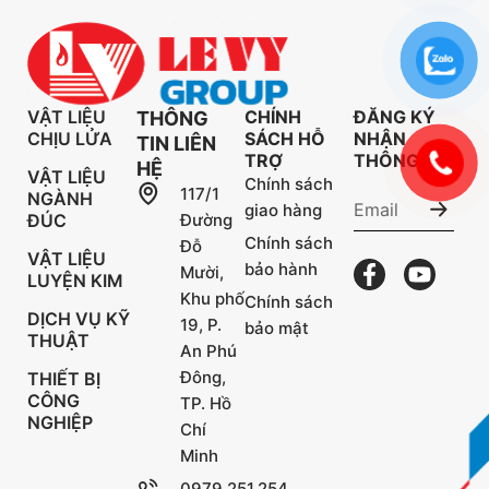
VẬT LIỆU
CHÍNH
ĐĂNG KÝ
THÔNG
CHỊU LỬA
SÁCH HỖ
NHẬN
TIN LIÊN
TRỢ
THÔNG TIN
HỆ
VẬT LIỆU
Chính sách
117/1
NGÀNH
giao hàng
ĐÚC
Đường
Chính sách
Đỗ
VẬT LIỆU
bảo hành
Mười,
LUYỆN KIM
Khu phố
Chính sách
DỊCH VỤ KỸ
19, P.
bảo mật
THUẬT
An Phú
Đông,
THIẾT BỊ
CÔNG
TP. Hồ
NGHIỆP
Chí
Minh
0979.251.254