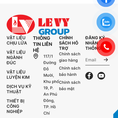
VẬT LIỆU
CHÍNH
ĐĂNG KÝ
THÔNG
CHỊU LỬA
SÁCH HỖ
NHẬN
TIN LIÊN
TRỢ
THÔNG TIN
HỆ
VẬT LIỆU
Chính sách
117/1
NGÀNH
giao hàng
ĐÚC
Đường
Chính sách
Đỗ
VẬT LIỆU
bảo hành
Mười,
LUYỆN KIM
Khu phố
Chính sách
DỊCH VỤ KỸ
19, P.
bảo mật
THUẬT
An Phú
Đông,
THIẾT BỊ
CÔNG
TP. Hồ
NGHIỆP
Chí