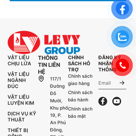
VẬT LIỆU
CHÍNH
ĐĂNG KÝ
THÔNG
CHỊU LỬA
SÁCH HỖ
NHẬN
TIN LIÊN
TRỢ
THÔNG TIN
HỆ
VẬT LIỆU
Chính sách
117/1
NGÀNH
giao hàng
ĐÚC
Đường
Chính sách
Đỗ
VẬT LIỆU
bảo hành
Mười,
LUYỆN KIM
Khu phố
Chính sách
DỊCH VỤ KỸ
19, P.
bảo mật
THUẬT
An Phú
Đông,
THIẾT BỊ