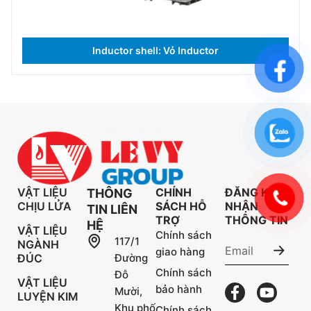
Inductor shell: Vỏ Inductor
VẬT LIỆU
CHÍNH
ĐĂNG KÝ
THÔNG
CHỊU LỬA
SÁCH HỖ
NHẬN
TIN LIÊN
TRỢ
THÔNG TIN
HỆ
VẬT LIỆU
Chính sách
117/1
NGÀNH
giao hàng
ĐÚC
Đường
Chính sách
Đỗ
VẬT LIỆU
bảo hành
Mười,
LUYỆN KIM
Khu phố
Chính sách