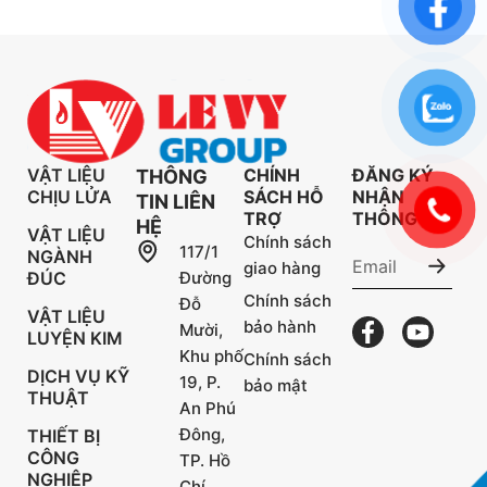
VẬT LIỆU
CHÍNH
ĐĂNG KÝ
THÔNG
CHỊU LỬA
SÁCH HỖ
NHẬN
TIN LIÊN
TRỢ
THÔNG TIN
HỆ
VẬT LIỆU
Chính sách
117/1
NGÀNH
giao hàng
ĐÚC
Đường
Chính sách
Đỗ
VẬT LIỆU
bảo hành
Mười,
LUYỆN KIM
Khu phố
Chính sách
DỊCH VỤ KỸ
19, P.
bảo mật
THUẬT
An Phú
Đông,
THIẾT BỊ
CÔNG
TP. Hồ
NGHIỆP
Chí