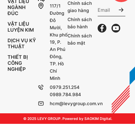
VẬT LIỆU
Chính sách
117/1
NGÀNH
giao hàng
ĐÚC
Đường
Chính sách
Đỗ
VẬT LIỆU
bảo hành
Mười,
LUYỆN KIM
Khu phố
Chính sách
DỊCH VỤ KỸ
19, P.
bảo mật
THUẬT
An Phú
Đông,
THIẾT BỊ
CÔNG
TP. Hồ
NGHIỆP
Chí
Minh
0979.251.254
0989.784.984
hcm@levygroup.com.vn
© 2025 LEVY GROUP. Powered by SAOKIM Digital.