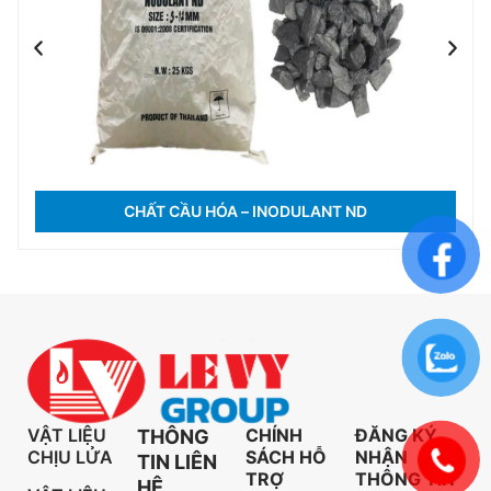
CHẤT CẦU HÓA – INODULANT ND
VẬT LIỆU
CHÍNH
ĐĂNG KÝ
THÔNG
CHỊU LỬA
SÁCH HỖ
NHẬN
TIN LIÊN
TRỢ
THÔNG TIN
HỆ