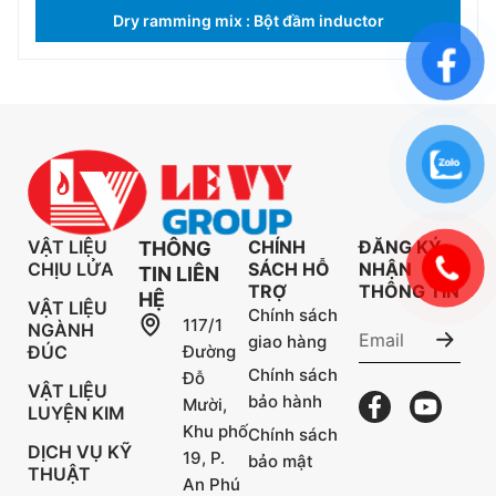
Dry ramming mix : Bột đầm inductor
VẬT LIỆU
CHÍNH
ĐĂNG KÝ
THÔNG
CHỊU LỬA
SÁCH HỖ
NHẬN
TIN LIÊN
TRỢ
THÔNG TIN
HỆ
VẬT LIỆU
Chính sách
117/1
NGÀNH
giao hàng
ĐÚC
Đường
Chính sách
Đỗ
VẬT LIỆU
bảo hành
Mười,
LUYỆN KIM
Khu phố
Chính sách
DỊCH VỤ KỸ
19, P.
bảo mật
THUẬT
An Phú