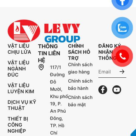
VẬT LIỆU
CHÍNH
ĐĂNG KÝ
THÔNG
CHỊU LỬA
SÁCH HỖ
NHẬN
TIN LIÊN
TRỢ
THÔNG TIN
HỆ
VẬT LIỆU
Chính sách
117/1
NGÀNH
giao hàng
ĐÚC
Đường
Chính sách
Đỗ
VẬT LIỆU
bảo hành
Mười,
LUYỆN KIM
Khu phố
Chính sách
DỊCH VỤ KỸ
19, P.
bảo mật
THUẬT
An Phú
Đông,
THIẾT BỊ
CÔNG
TP. Hồ
NGHIỆP
Chí