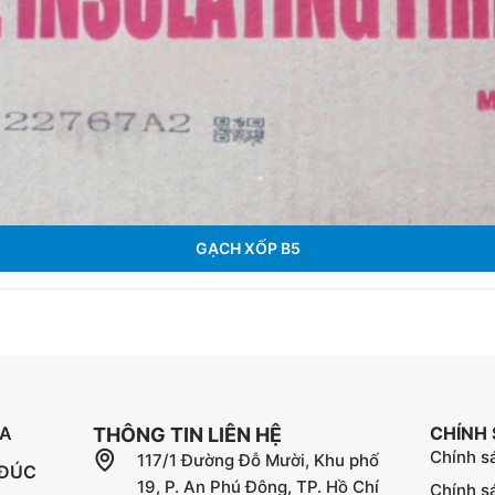
GẠCH XỐP B5
ỬA
CHÍNH
THÔNG TIN LIÊN HỆ
Chính s
117/1 Đường Đỗ Mười, Khu phố
 ĐÚC
19, P. An Phú Đông, TP. Hồ Chí
Chính s