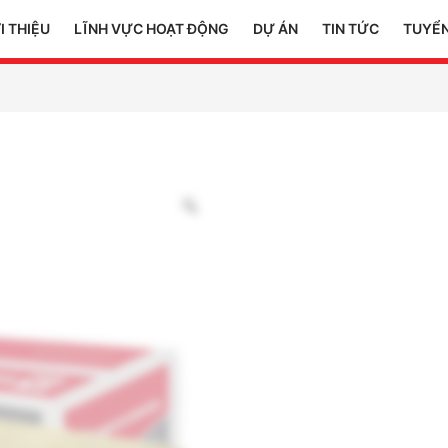
I THIỆU
LĨNH VỰC HOẠT ĐỘNG
DỰ ÁN
TIN TỨC
TUYỂ