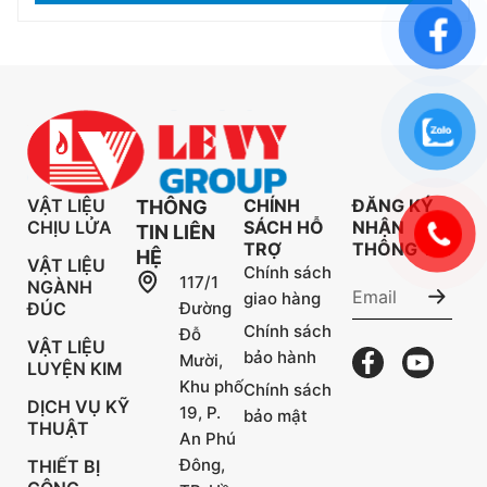
VẬT LIỆU
CHÍNH
ĐĂNG KÝ
THÔNG
CHỊU LỬA
SÁCH HỖ
NHẬN
TIN LIÊN
TRỢ
THÔNG TIN
HỆ
VẬT LIỆU
Chính sách
117/1
NGÀNH
giao hàng
ĐÚC
Đường
Chính sách
Đỗ
VẬT LIỆU
bảo hành
Mười,
LUYỆN KIM
Khu phố
Chính sách
DỊCH VỤ KỸ
19, P.
bảo mật
THUẬT
An Phú
Đông,
THIẾT BỊ