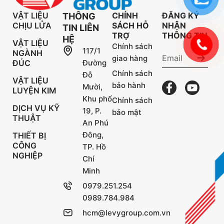
VẬT LIỆU
CHÍNH
ĐĂNG KÝ
THÔNG
CHỊU LỬA
SÁCH HỖ
NHẬN
TIN LIÊN
TRỢ
THÔNG TIN
HỆ
VẬT LIỆU
Chính sách
117/1
NGÀNH
giao hàng
ĐÚC
Đường
Chính sách
Đỗ
VẬT LIỆU
bảo hành
Mười,
LUYỆN KIM
Khu phố
Chính sách
DỊCH VỤ KỸ
19, P.
bảo mật
THUẬT
An Phú
Đông,
THIẾT BỊ
CÔNG
TP. Hồ
NGHIỆP
Chí
Minh
0979.251.254
0989.784.984
hcm@levygroup.com.vn