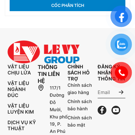
CỐC PHÂN TÍCH
VẬT LIỆU
CHÍNH
ĐĂNG KÝ
THÔNG
CHỊU LỬA
SÁCH HỖ
NHẬN
TIN LIÊN
TRỢ
THÔNG TIN
HỆ
VẬT LIỆU
Chính sách
117/1
NGÀNH
giao hàng
ĐÚC
Đường
Chính sách
Đỗ
VẬT LIỆU
bảo hành
Mười,
LUYỆN KIM
Khu phố
Chính sách
DỊCH VỤ KỸ
19, P.
bảo mật
THUẬT
An Phú