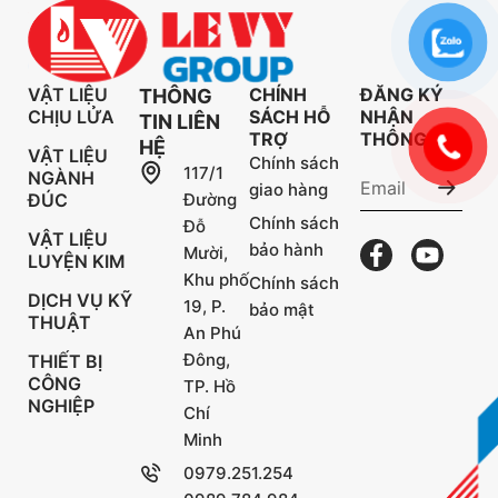
VẬT LIỆU
CHÍNH
ĐĂNG KÝ
THÔNG
CHỊU LỬA
SÁCH HỖ
NHẬN
TIN LIÊN
TRỢ
THÔNG TIN
HỆ
VẬT LIỆU
Chính sách
117/1
NGÀNH
giao hàng
ĐÚC
Đường
Chính sách
Đỗ
VẬT LIỆU
bảo hành
Mười,
LUYỆN KIM
Khu phố
Chính sách
DỊCH VỤ KỸ
19, P.
bảo mật
THUẬT
An Phú
Đông,
THIẾT BỊ
CÔNG
TP. Hồ
NGHIỆP
Chí
Minh
0979.251.254