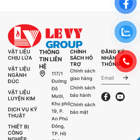
VẬT LIỆU
CHÍNH
ĐĂNG KÝ
THÔNG
CHỊU LỬA
SÁCH HỖ
NHẬN
TIN LIÊN
TRỢ
THÔNG TIN
HỆ
VẬT LIỆU
Chính sách
117/1
NGÀNH
giao hàng
ĐÚC
Đường
Chính sách
Đỗ
VẬT LIỆU
bảo hành
Mười,
LUYỆN KIM
Khu phố
Chính sách
DỊCH VỤ KỸ
19, P.
bảo mật
THUẬT
An Phú
Đông,
THIẾT BỊ
CÔNG
TP. Hồ
NGHIỆP